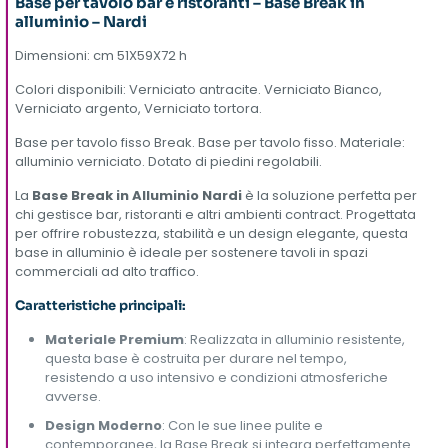
Base per tavolo bar e ristoranti – Base Break in
alluminio – Nardi
Dimensioni: cm 51X59X72 h
Colori disponibili: Verniciato antracite. Verniciato Bianco,
Verniciato argento, Verniciato tortora.
Base per tavolo fisso Break. Base per tavolo fisso. Materiale:
alluminio verniciato. Dotato di piedini regolabili.
La
Base Break in Alluminio Nardi
è la soluzione perfetta per
chi gestisce bar, ristoranti e altri ambienti contract. Progettata
per offrire robustezza, stabilità e un design elegante, questa
base in alluminio è ideale per sostenere tavoli in spazi
commerciali ad alto traffico.
Caratteristiche principali:
Materiale Premium
: Realizzata in alluminio resistente,
questa base è costruita per durare nel tempo,
resistendo a uso intensivo e condizioni atmosferiche
avverse.
Design Moderno
: Con le sue linee pulite e
contemporanee, la Base Break si integra perfettamente