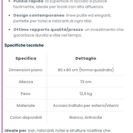
Pulizia rapida
: la superficie in acciaio si pulisce
facilmente, ideale per locali con alta affluenza.
Design contemporaneo
: linee pulite ed eleganti,
perfette per hotel e ristoranti di ogni stile.
Ottimo rapporto qualità/prezzo
: un investimento che
garantisce durata e stile nel tempo.
Specifiche tecniche
Specifica
Dettaglio
Dimensioni piano
80 x 80 cm (forma quadrata)
Altezza
73 cm
Peso
12,9 kg
Materiale
Acciaio trattato per esterni/interni
Colori disponibili
Bianco, Antracite
Ideale per
: bar, ristoranti, hotel e strutture ricettive che